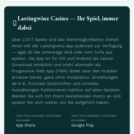
Lastingwinz Casino — Ihr Spiel, immer
dabei
Über 2.377 Spiele und alle Wettmöglichkeiten stehen
Ihnen mit der Lastingwinz-App jederzeit zur Verfügung
— egal ob Sie unterwegs sind oder vom Sofa aus
spielen. Die App ist für iOS und Android als nativer
Download erhältlich und steht alternativ als
Progressive Web App (PWA) direkt über den mobilen
Browser bereit, ganz ohne Installation. Einzahlungen
ab 6 €, Echtzeit-Gutschriften und schnelle
Auszahlungen funktionieren nahtlos auf allen Geräten.
Melden Sie sich mit Ihrem bestehenden Konto an und
spielen Sie dort weiter, wo Sie aufgehört haben.
Jetzt herunterladen und direkt
Jetzt herunterladen und direkt
losspielen
losspielen
App Store
Google Play