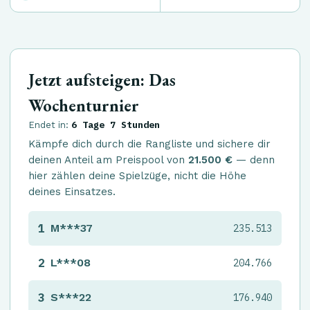
Jetzt aufsteigen: Das
Wochenturnier
6 Tage 7 Stunden
Endet in:
Kämpfe dich durch die Rangliste und sichere dir
deinen Anteil am Preispool von
21.500 €
— denn
hier zählen deine Spielzüge, nicht die Höhe
deines Einsatzes.
1
M***37
235.513
2
L***08
204.766
3
S***22
176.940