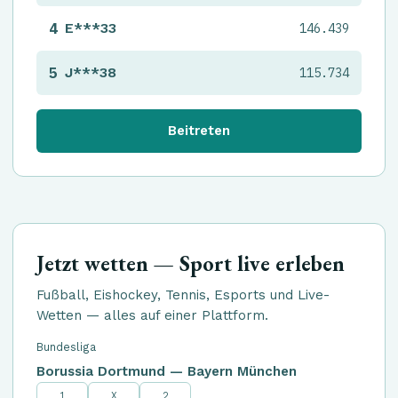
4
E***33
146.439
5
J***38
115.734
Beitreten
Jetzt wetten — Sport live erleben
Fußball, Eishockey, Tennis, Esports und Live-
Wetten — alles auf einer Plattform.
Bundesliga
Borussia Dortmund — Bayern München
1
X
2