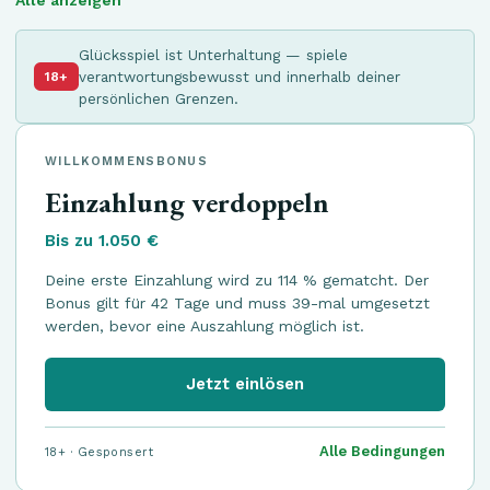
Alle anzeigen
Glücksspiel ist Unterhaltung — spiele
verantwortungsbewusst und innerhalb deiner
18+
persönlichen Grenzen.
WILLKOMMENSBONUS
Einzahlung verdoppeln
Bis zu 1.050 €
Deine erste Einzahlung wird zu 114 % gematcht. Der
Bonus gilt für 42 Tage und muss 39-mal umgesetzt
werden, bevor eine Auszahlung möglich ist.
Jetzt einlösen
Alle Bedingungen
18+ · Gesponsert