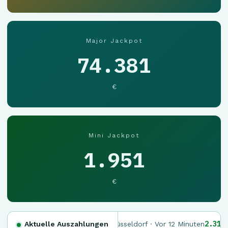
Major Jackpot
74.381
€
Mini Jackpot
1.951
€
6 €
2.312 €
Fortune Wheel · Düsseldorf · Vor 12 Minuten
Aktuelle Auszahlungen
Mystic R