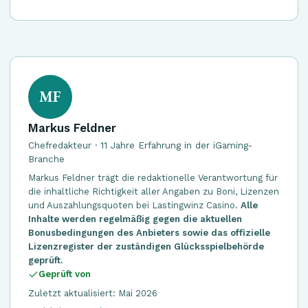
MF
Markus Feldner
Chefredakteur · 11 Jahre Erfahrung in der iGaming-
Branche
Markus Feldner trägt die redaktionelle Verantwortung für
die inhaltliche Richtigkeit aller Angaben zu Boni, Lizenzen
und Auszahlungsquoten bei Lastingwinz Casino.
Alle
Inhalte werden regelmäßig gegen die aktuellen
Bonusbedingungen des Anbieters sowie das offizielle
Lizenzregister der zuständigen Glücksspielbehörde
geprüft.
Geprüft von
Zuletzt aktualisiert: Mai 2026