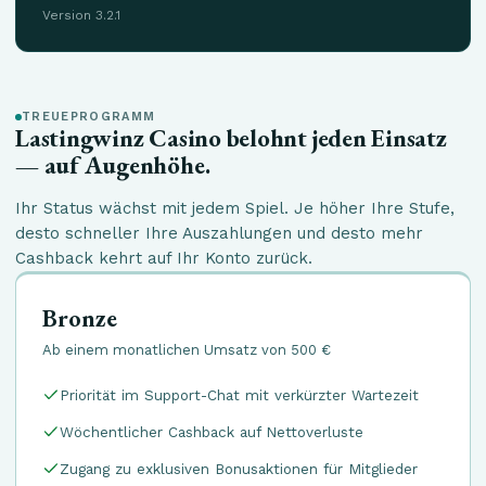
Version 3.2.1
TREUEPROGRAMM
Lastingwinz Casino belohnt jeden Einsatz
— auf Augenhöhe.
Ihr Status wächst mit jedem Spiel. Je höher Ihre Stufe,
desto schneller Ihre Auszahlungen und desto mehr
Cashback kehrt auf Ihr Konto zurück.
Bronze
Ab einem monatlichen Umsatz von 500 €
Priorität im Support-Chat mit verkürzter Wartezeit
Wöchentlicher Cashback auf Nettoverluste
Zugang zu exklusiven Bonusaktionen für Mitglieder