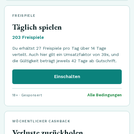
FREISPIELE
Täglich spielen
203 Freispiele
Du erhältst 27 Freispiele pro Tag über 14 Tage
verteilt. Auch hier gilt ein Umsatzfaktor von 39x, und
die Gültigkeit beträgt jeweils 42 Tage ab Gutschrift.
Einschalten
Alle Bedingungen
18+ · Gesponsert
WÖCHENTLICHER CASHBACK
Verluste zurückholen