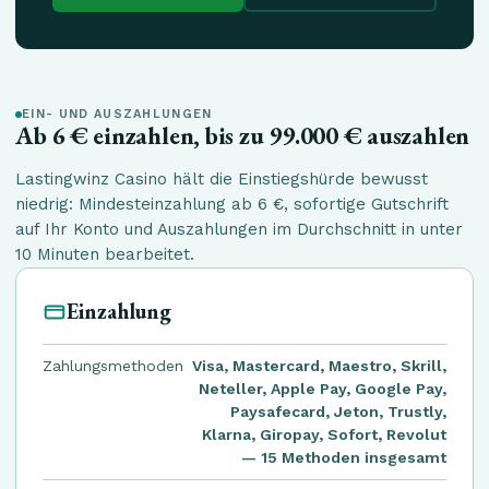
EIN- UND AUSZAHLUNGEN
Ab 6 € einzahlen, bis zu 99.000 € auszahlen
Lastingwinz Casino hält die Einstiegshürde bewusst
niedrig: Mindesteinzahlung ab 6 €, sofortige Gutschrift
auf Ihr Konto und Auszahlungen im Durchschnitt in unter
10 Minuten bearbeitet.
Einzahlung
Zahlungsmethoden
Visa, Mastercard, Maestro, Skrill,
Neteller, Apple Pay, Google Pay,
Paysafecard, Jeton, Trustly,
Klarna, Giropay, Sofort, Revolut
— 15 Methoden insgesamt