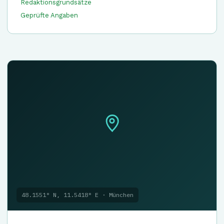
Redaktionsgrundsätze
Geprüfte Angaben
48.1551° N, 11.5418° E · München