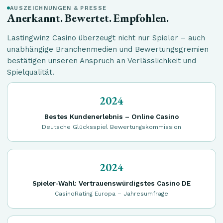
AUSZEICHNUNGEN & PRESSE
Anerkannt. Bewertet. Empfohlen.
Lastingwinz Casino überzeugt nicht nur Spieler – auch
unabhängige Branchenmedien und Bewertungsgremien
bestätigen unseren Anspruch an Verlässlichkeit und
Spielqualität.
2024
Bestes Kundenerlebnis – Online Casino
Deutsche Glücksspiel Bewertungskommission
2024
Spieler-Wahl: Vertrauenswürdigstes Casino DE
CasinoRating Europa – Jahresumfrage