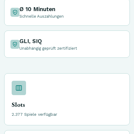
Ø 10 Minuten
Schnelle Auszahlungen
GLI, SIQ
Unabhängig geprüft zertifiziert
Slots
2.377 Spiele verfügbar