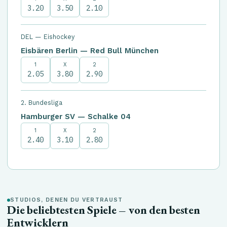
3.20
3.50
2.10
DEL — Eishockey
Eisbären Berlin — Red Bull München
1
X
2
2.05
3.80
2.90
2. Bundesliga
Hamburger SV — Schalke 04
1
X
2
2.40
3.10
2.80
STUDIOS, DENEN DU VERTRAUST
Die beliebtesten Spiele – von den besten
Entwicklern
ELK STUDIOS